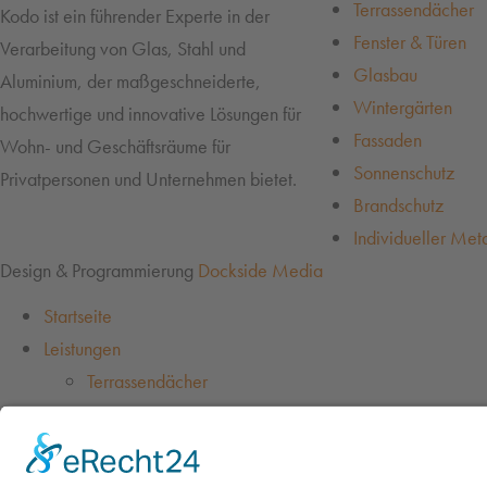
Terrassendächer
Kodo ist ein führender Experte in der
Fenster & Türen
Verarbeitung von Glas, Stahl und
Glasbau
Aluminium, der maßgeschneiderte,
Wintergärten
hochwertige und innovative Lösungen für
Fassaden
Wohn- und Geschäftsräume für
Sonnenschutz
Privatpersonen und Unternehmen bietet.
Brandschutz
Individueller Met
Design & Programmierung
Dockside Media
Startseite
Leistungen
Terrassendächer
Fenster & Türen
Glasbau
Wintergärten