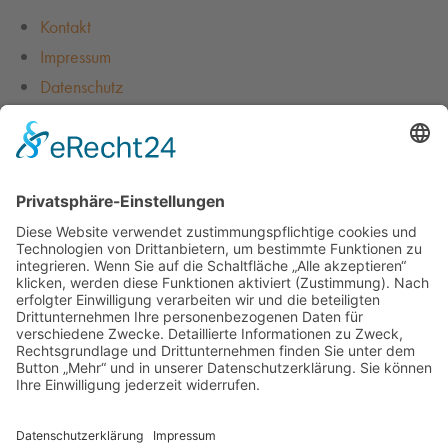
Kontakt
Impressum
Datenschutz
AGB
Design & Programmierung
Dockside Media
Startseite
Leistungen
Terrassendächer
Fenster & Türen
Glasbau
Wintergärten
Fassaden