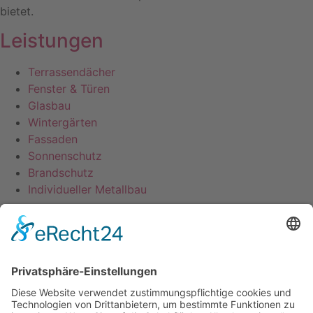
bietet.
Leistungen
Terrassendächer
Fenster & Türen
Glasbau
Wintergärten
Fassaden
Sonnenschutz
Brandschutz
Individueller Metallbau
Service
Kontakt
Impressum
Datenschutz
AGB
Envelope
Phone-alt